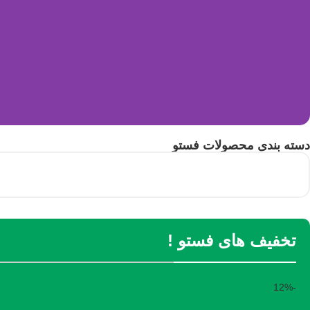
دسته بندی محصولات فستو
تخفیف های فستو !
-12%