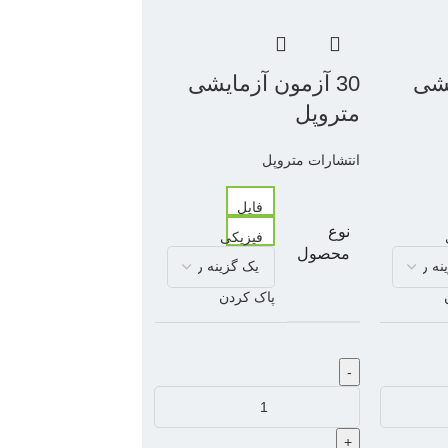
یشی
30 آزمون آزمایشی
متروپل
انتشارات متروپل
فایل
نوع
فیزیکی
محصول
پاک کردن
-
+