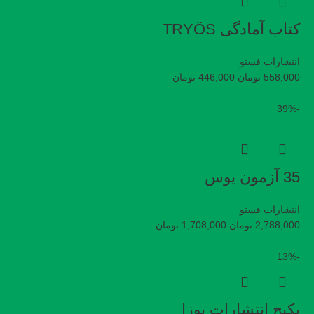
کتاب آمادگی TRYÖS
انتشارات فستو
558,000
تومان
446,000
تومان
-39%
35 آزمون یوس
انتشارات فستو
2,788,000
تومان
1,708,000
تومان
-13%
پکیج انتشارات پوزا