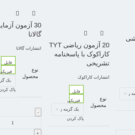
30 آزمون آزما
گالاتا
یشی
20 آزمون ریاضی TYT
انتشارات گالاتا
کاراکوک با پاسخنامه
تشریحی
فایل
نوع
فیزیکی
محصول
انتشارات کاراکوک
پاک کردن
فایل
نوع
فیزیکی
محصول
-
پاک کردن
+